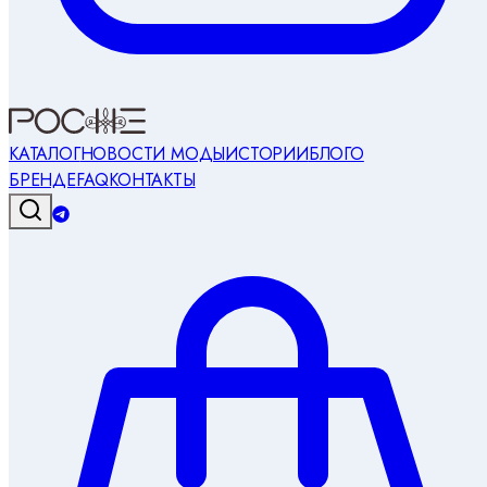
КАТАЛОГ
НОВОСТИ МОДЫ
ИСТОРИИ
БЛОГ
О
БРЕНДЕ
FAQ
КОНТАКТЫ