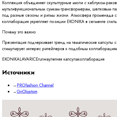
Коллекция объединяет скульптурные мюли с каблуком-раков
мультифункциональным сумкам-трансформерам, шелковым пал
под разные сезоны и ритмы жизни. Атмосфера променада с 
коллаборация укрепляет позиции EKONIKA в сегменте стиль
Почему это важно
Презентация подчеркивает тренд на тематические капсулы с 
стимулирует интерес ритейлеров к подобным коллаборация
EKONIKA
LAVARICE
runway
летняя капсула
коллаборация
Источники
→
PROfashion Channel
→
GriOloptom