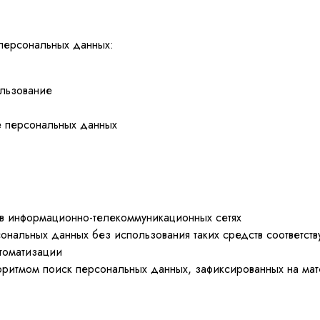
персональных данных:
ользование
е персональных данных
е в информационно-телекоммуникационных сетях
сональных данных без использования таких средств соответств
томатизации
горитмом поиск персональных данных, зафиксированных на ма