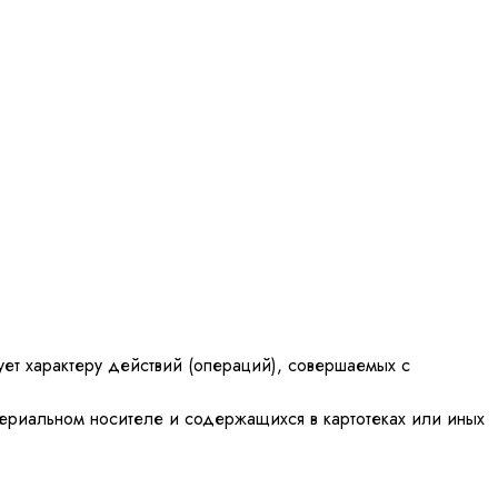
ует характеру действий (операций), совершаемых с
териальном носителе и содержащихся в картотеках или иных