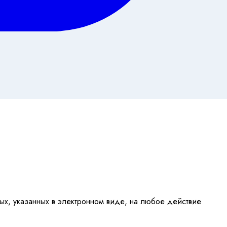
ых, указанных в электронном виде, на любое действие