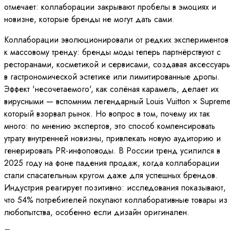
отмечает: коллаборации закрывают пробелы в эмоциях и
новизне, которые бренды не могут дать сами.
Коллаборации эволюционировали от редких экспериментов
к массовому тренду: бренды моды теперь партнёрствуют с
ресторанами, косметикой и сервисами, создавая аксессуар
в гастрономической эстетике или лимитированные дропы.
Эффект 'несочетаемого', как солёная карамель, делает их
вирусными — вспомним легендарный Louis Vuitton × Supreme
который взорвал рынок. Но вопрос в том, почему их так
много: по мнению экспертов, это способ компенсировать
утрату внутренней новизны, привлекать новую аудиторию и
генерировать PR-инфоповоды. В России тренд усилился в
2025 году на фоне падения продаж, когда коллаборации
стали спасательным кругом даже для успешных брендов.
Индустрия реагирует позитивно: исследования показывают,
что 54% потребителей покупают коллаборативные товары из
любопытства, особенно если дизайн оригинален.