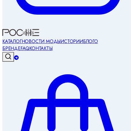
КАТАЛОГ
НОВОСТИ МОДЫ
ИСТОРИИ
БЛОГ
О
БРЕНДЕ
FAQ
КОНТАКТЫ