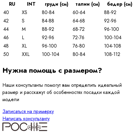
RU
INT
груди (см)
талии (см)
бедер (см)
40
XS
80-84
60-64
88-92
42
S
84-88
64-68
92-96
44
M
88-92
68-72
96-100
46
L
92-96
72-76
100-104
48
XL
96-100
76-80
104-108
50
XXL
100-104
80-84
108-112
Нужна помощь с размером?
Наши консультанты помогут вам определить идеальный
размер и расскажут об особенностях посадки каждой
модели
Записаться на примерку
Написать консультанту