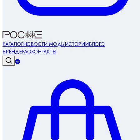
КАТАЛОГ
НОВОСТИ МОДЫ
ИСТОРИИ
БЛОГ
О
БРЕНДЕ
FAQ
КОНТАКТЫ