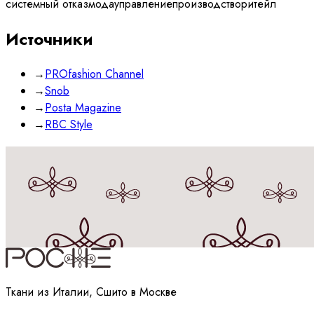
системный отказ
мода
управление
производство
ритейл
Источники
→
PROfashion Channel
→
Snob
→
Posta Magazine
→
RBC Style
Принимаю
политику
обработки данных
Ткани из Италии, Сшито в Москве