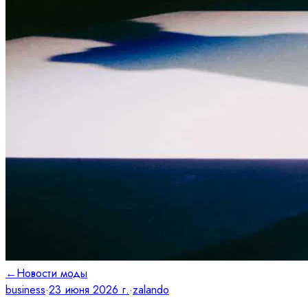
←
Новости моды
business
·
23 июня 2026 г.
·
zalando