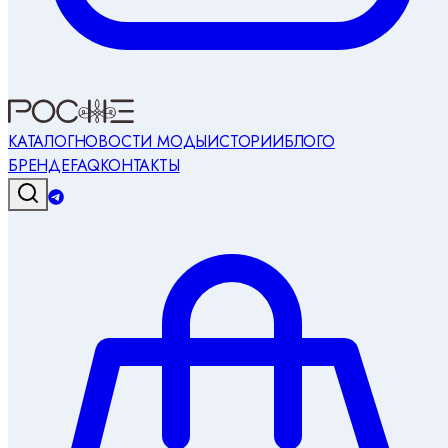
КАТАЛОГ
НОВОСТИ МОДЫ
ИСТОРИИ
БЛОГ
О
БРЕНДЕ
FAQ
КОНТАКТЫ