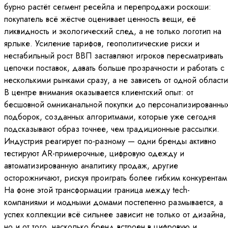
бурно растёт сегмент ресейла и перепродажи роскоши:
покупатель всё жёстче оценивает ценность вещи, её
ликвидность и экологический след, а не только логотип на
ярлыке. Усиление тарифов, геополитические риски и
нестабильный рост ВВП заставляют игроков пересматривать
цепочки поставок, давать больше прозрачности и работать с
несколькими рынками сразу, а не зависеть от одной области
В центре внимания оказывается клиентский опыт: от
бесшовной омниканальной покупки до персонализированны
подборок, созданных алгоритмами, которые уже сегодня
подсказывают образ точнее, чем традиционные рассылки.
Индустрия реагирует по-разному — одни бренды активно
тестируют AR-примерочные, цифровую одежду и
автоматизированную аналитику продаж, другие
осторожничают, рискуя проиграть более гибким конкурентам
На фоне этой трансформации граница между tech-
компаниями и модными домами постепенно размывается, а
успех коллекции всё сильнее зависит не только от дизайна,
но и от того, насколько бренд встроен в цифровую и