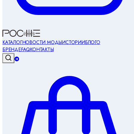
КАТАЛОГ
НОВОСТИ МОДЫ
ИСТОРИИ
БЛОГ
О
БРЕНДЕ
FAQ
КОНТАКТЫ