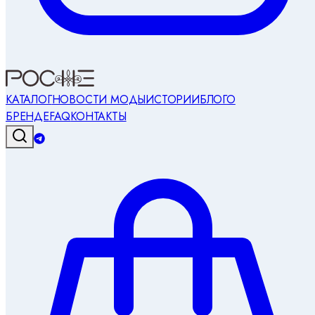
КАТАЛОГ
НОВОСТИ МОДЫ
ИСТОРИИ
БЛОГ
О
БРЕНДЕ
FAQ
КОНТАКТЫ