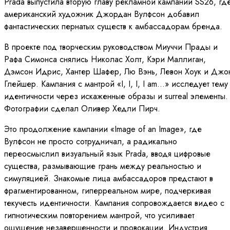
Prada выпустила вторую главу рекламной кампании SS26, гд
американский художник Джордан Вулфсон добавил
фантастических пернатых существ к амбассадорам бренда.
В проекте под творческим руководством Миуччи Прады и
Рафа Симонса снялись Николас Холт, Кэри Маллиган,
Дэмсон Идрис, Хантер Шафер, Лю Вэнь, Левон Хоук и Джо
Глейшер. Кампания с мантрой «I, I, I, I am...» исследует тему
идентичности через искаженные образы и surreal элементы.
Фотографии сделал Оливер Хедли Пирч.
Это продолжение кампании «Image of an Image», где
Вулфсон не просто сотрудничал, а радикально
переосмыслил визуальный язык Prada, вводя цифровые
существа, размывающие грань между реальностью и
симуляцией. Знакомые лица амбассадоров предстают в
фрагментированном, гиперреальном мире, подчеркивая
текучесть идентичности. Кампания сопровождается видео с
гипнотическим повторением мантрой, что усиливает
ощущение незавершенности и провокации. Индустрия