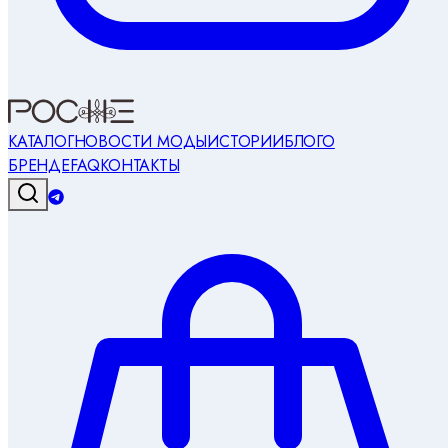
КАТАЛОГ
НОВОСТИ МОДЫ
ИСТОРИИ
БЛОГ
О
БРЕНДЕ
FAQ
КОНТАКТЫ