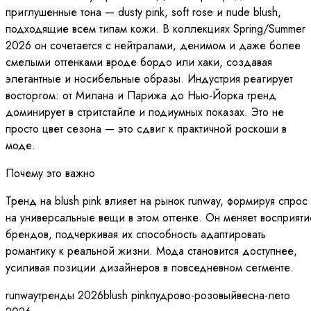
приглушенные тона — dusty pink, soft rose и nude blush,
подходящие всем типам кожи. В коллекциях Spring/Summer
2026 он сочетается с нейтралами, денимом и даже более
смелыми оттенками вроде бордо или хаки, создавая
элегантные и носибельные образы. Индустрия реагирует
восторгом: от Милана и Парижа до Нью-Йорка тренд
доминирует в стритстайле и подиумных показах. Это не
просто цвет сезона — это сдвиг к практичной роскоши в
моде.
Почему это важно
Тренд на blush pink влияет на рынок runway, формируя спрос
на универсальные вещи в этом оттенке. Он меняет восприяти
брендов, подчеркивая их способность адаптировать
романтику к реальной жизни. Мода становится доступнее,
усиливая позиции дизайнеров в повседневном сегменте.
runway
тренды 2026
blush pink
пудрово-розовый
весна-лето