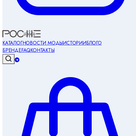
КАТАЛОГ
НОВОСТИ МОДЫ
ИСТОРИИ
БЛОГ
О
БРЕНДЕ
FAQ
КОНТАКТЫ