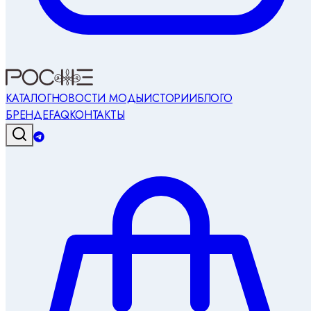
КАТАЛОГ
НОВОСТИ МОДЫ
ИСТОРИИ
БЛОГ
О
БРЕНДЕ
FAQ
КОНТАКТЫ