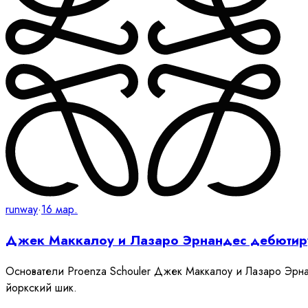
runway
·
16 мар.
Джек Маккалоу и Лазаро Эрнандес дебютиру
Основатели Proenza Schouler Джек Маккалоу и Лазаро Эрна
йоркский шик.