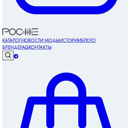
КАТАЛОГ
НОВОСТИ МОДЫ
ИСТОРИИ
БЛОГ
О
БРЕНДЕ
FAQ
КОНТАКТЫ