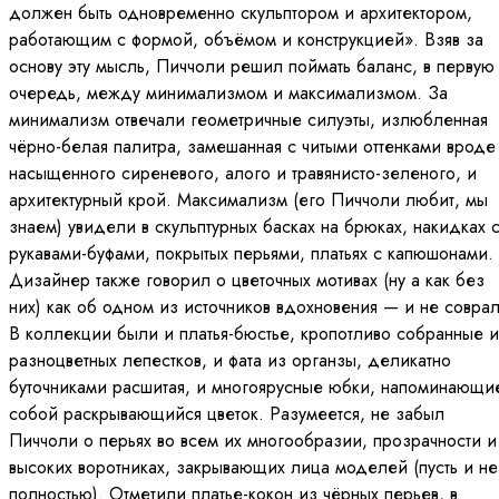
должен быть одновременно скульптором и архитектором,
работающим с формой, объёмом и конструкцией». Взяв за
основу эту мысль, Пиччоли решил поймать баланс, в первую
очередь, между минимализмом и максимализмом. За
минимализм отвечали геометричные силуэты, излюбленная
чёрно-белая палитра, замешанная с читыми оттенками вроде
насыщенного сиреневого, алого и травянисто-зеленого, и
архитектурный крой. Максимализм (его Пиччоли любит, мы
знаем) увидели в скульптурных басках на брюках, накидках 
рукавами-буфами, покрытых перьями, платьях с капюшонами.
Дизайнер также говорил о цветочных мотивах (ну а как без
них) как об одном из источников вдохновения — и не соврал
В коллекции были и платья-бюстье, кропотливо собранные 
разноцветных лепестков, и фата из органзы, деликатно
буточниками расшитая, и многоярусные юбки, напоминающи
собой раскрывающийся цветок. Разумеется, не забыл
Пиччоли о перьях во всем их многообразии, прозрачности и
высоких воротниках, закрывающих лица моделей (пусть и не
полностью). Отметили платье-кокон из чёрных перьев, в