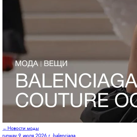
←
Новости моды
runway
·
9 июля 2026 г.
·
balenciaga