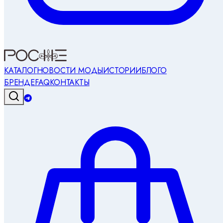
КАТАЛОГ
НОВОСТИ МОДЫ
ИСТОРИИ
БЛОГ
О
БРЕНДЕ
FAQ
КОНТАКТЫ