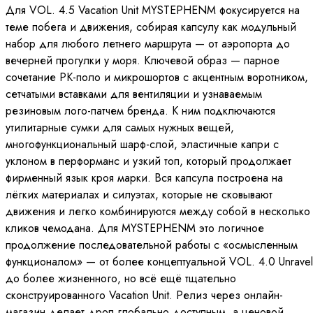
Для VOL. 4.5 Vacation Unit MYSTEPHENM фокусируется на
теме побега и движения, собирая капсулу как модульный
набор для любого летнего маршрута — от аэропорта до
вечерней прогулки у моря. Ключевой образ — парное
сочетание PK-поло и микрошортов с акцентным воротником,
сетчатыми вставками для вентиляции и узнаваемым
резиновым лого-патчем бренда. К ним подключаются
утилитарные сумки для самых нужных вещей,
многофункциональный шарф-слой, эластичные капри с
уклоном в перформанс и узкий топ, который продолжает
фирменный язык кроя марки. Вся капсула построена на
лёгких материалах и силуэтах, которые не сковывают
движения и легко комбинируются между собой в несколько
кликов чемодана. Для MYSTEPHENM это логичное
продолжение последовательной работы с «осмысленным
функционалом» — от более концептуальной VOL. 4.0 Unravel
до более жизненного, но всё ещё тщательно
сконструированного Vacation Unit. Релиз через онлайн-
магазин делает дроп глобально доступным, а ценовой