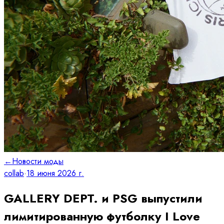
←
Новости моды
collab
·
18 июня 2026 г.
GALLERY DEPT. и PSG выпустили
лимитированную футболку I Love