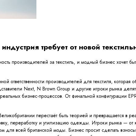
о индустрия требует от новой текстил
нность производителей за текстиль, и модный бизнес хочет б
ой ответственности производителей для текстиля, которая о
тавители Next, N Brown Group и другие игроки рынка делят
е реальных бизнес-процессов. От финальной конфигурации EP
Великобритании перестаёт быть теорией и превращается в реал
ровку, переработку и утилизацию одежды. Игроки рынка — от
ом для всей британской моды. Бизнес просит сделать взнос