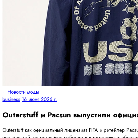
←
Новости моды
business
·
16 июня 2026 г.
Outerstuff и Pacsun выпустили офи
Outerstuff как официальный лицензиат FIFA и ритейлер Pacs
под матчдэй, но органично работает и в ежедневных образа