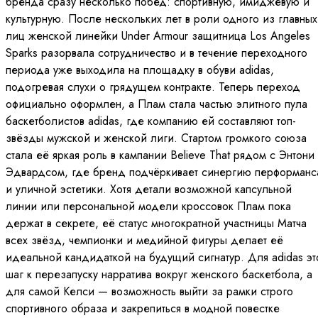
бренда сразу несколько побед: спортивную, имиджевую и
культурную. После нескольких лет в роли одного из главных
лиц женской линейки Under Armour защитница Los Angeles
Sparks разорвала сотрудничество и в течение переходного
периода уже выходила на площадку в обуви adidas,
подогревая слухи о грядущем контракте. Теперь переход
официально оформлен, а Плам стала частью элитного пула
баскетболистов adidas, где компанию ей составляют топ-
звёзды мужской и женской лиги. Стартом громкого союза
стала её яркая роль в кампании Believe That рядом с Энтони
Эдвардсом, где бренд подчёркивает синергию перформанс
и уличной эстетики. Хотя детали возможной капсульной
линии или персональной модели кроссовок Плам пока
держат в секрете, её статус многократной участницы Матча
всех звёзд, чемпионки и медийной фигуры делает её
идеальной кандидаткой на будущий сигнатур. Для adidas эт
шаг к перезапуску нарратива вокруг женского баскетбола, а
для самой Келси — возможность выйти за рамки строго
спортивного образа и закрепиться в модной повестке