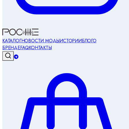
КАТАЛОГ
НОВОСТИ МОДЫ
ИСТОРИИ
БЛОГ
О
БРЕНДЕ
FAQ
КОНТАКТЫ