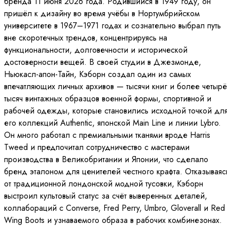
бренда 11 июня 2026 года. Родившийся в 1949 году, он
пришёл к дизайну во время учёбы в Нортумбрийском
университете в 1967–1971 годах и сознательно выбрал путь
вне скоротечных трендов, концентрируясь на
функциональности, долговечности и исторической
достоверности вещей. В своей студии в Джезмонде,
Ньюкасл-апон-Тайн, Кэборн создал один из самых
впечатляющих личных архивов — тысячи книг и более четырё
тысяч винтажных образцов военной формы, спортивной и
рабочей одежды, которые становились исходной точкой дл
его коллекций Authentic, японской Main Line и линии Lybro.
Он много работал с премиальными тканями вроде Harris
Tweed и предпочитал сотрудничество с мастерами
производства в Великобритании и Японии, что сделало
бренд эталоном для ценителей честного крафта. Отказываяс
от традиционной лондонской модной тусовки, Кэборн
выстроил культовый статус за счёт выверенных деталей,
коллабораций с Converse, Fred Perry, Umbro, Gloverall и Red
Wing Boots и узнаваемого образа в рабочих комбинезонах.