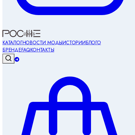
КАТАЛОГ
НОВОСТИ МОДЫ
ИСТОРИИ
БЛОГ
О
БРЕНДЕ
FAQ
КОНТАКТЫ