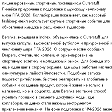
лицензированным спортивным поставщиком Outerstuff.
Линейка приурочена к подготовке к мужскому чемпионату
мира FIFA 2026. Коллаборация показывает, как массовый
fashion-ритейл использует крупные спортивные события для
обновления имиджа и расширения аудитории.
Bershka, входящая в Inditex, объединилась с Outerstuff для
выпуска капсулы, вдохновленной футболом и приуроченной 
чемпионату мира FIFA 2026. О сотрудничестве сообщил
Drapers, отметив, что коллекция ориентирована на
спортивную эстетику и молодежный рынок. Для бренда это
еще один шаг в сторону формата, где мода работает как час
фан-культуры и лайфстайл-повестки. Подобные запуски
помогают ритейлерам быстрее реагировать на глобальные
события и создавать продукт, который живет не только в
магазинах, но и в соцсетях. Для Bershka это также способ
укрепить позицию в сегменте доступной моды, где
коллаборации давно стали важным инструментом
привлечения внимания. На фоне подготовки к ЧМ-2026 таки