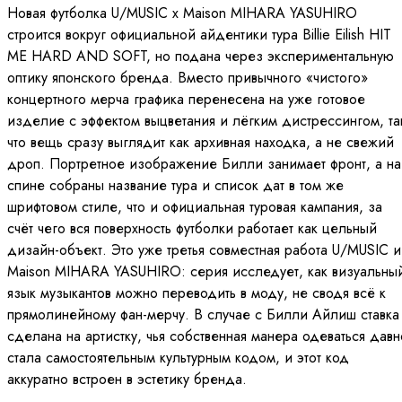
Новая футболка U/MUSIC x Maison MIHARA YASUHIRO
строится вокруг официальной айдентики тура Billie Eilish HIT
ME HARD AND SOFT, но подана через экспериментальную
оптику японского бренда. Вместо привычного «чистого»
концертного мерча графика перенесена на уже готовое
изделие с эффектом выцветания и лёгким дистрессингом, та
что вещь сразу выглядит как архивная находка, а не свежий
дроп. Портретное изображение Билли занимает фронт, а на
спине собраны название тура и список дат в том же
шрифтовом стиле, что и официальная туровая кампания, за
счёт чего вся поверхность футболки работает как цельный
дизайн-объект. Это уже третья совместная работа U/MUSIC и
Maison MIHARA YASUHIRO: серия исследует, как визуальны
язык музыкантов можно переводить в моду, не сводя всё к
прямолинейному фан-мерчу. В случае с Билли Айлиш ставка
сделана на артистку, чья собственная манера одеваться давн
стала самостоятельным культурным кодом, и этот код
аккуратно встроен в эстетику бренда.