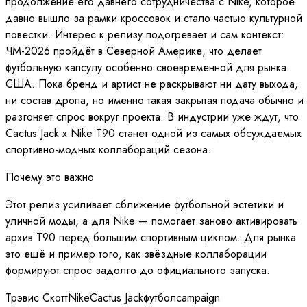
продолжение его давнего сотрудничества с Nike, которое
давно вышло за рамки кроссовок и стало частью культурной
повестки. Интерес к релизу подогревает и сам контекст:
ЧМ-2026 пройдёт в Северной Америке, что делает
футбольную капсулу особенно своевременной для рынка
США. Пока бренд и артист не раскрывают ни дату выхода,
ни состав дропа, но именно такая закрытая подача обычно и
разгоняет спрос вокруг проекта. В индустрии уже ждут, что
Cactus Jack x Nike T90 станет одной из самых обсуждаемых
спортивно-модных коллабораций сезона.
Почему это важно
Этот релиз усиливает сближение футбольной эстетики и
уличной моды, а для Nike — помогает заново активировать
архив T90 перед большим спортивным циклом. Для рынка
это ещё и пример того, как звёздные коллаборации
формируют спрос задолго до официального запуска.
Трэвис Скотт
Nike
Cactus Jack
футбол
campaign