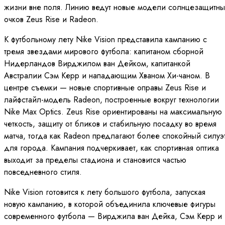
жизни вне поля. Линию ведут новые модели солнцезащитны
очков Zeus Rise и Radeon.
К футбольному лету Nike Vision представила кампанию с
тремя звездами мирового футбола: капитаном сборной
Нидерландов Вирджилом ван Дейком, капитанкой
Австралии Сэм Керр и нападающим Хваном Хи-чаном. В
центре съемки — новые спортивные оправы Zeus Rise и
лайфстайл-модель Radeon, построенные вокруг технологии
Nike Max Optics. Zeus Rise ориентированы на максимальную
четкость, защиту от бликов и стабильную посадку во время
матча, тогда как Radeon предлагают более спокойный силуэ
для города. Кампания подчеркивает, как спортивная оптика
выходит за пределы стадиона и становится частью
повседневного стиля.
Nike Vision готовится к лету большого футбола, запуская
новую кампанию, в которой объединила ключевые фигуры
современного футбола — Вирджила ван Дейка, Сэм Керр и