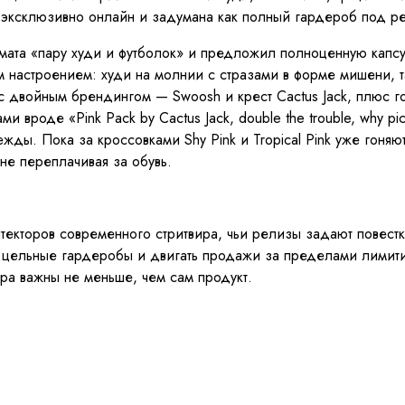
эксклюзивно онлайн и задумана как полный гардероб под ре
формата «пару худи и футболок» и предложил полноценную капс
настроением: худи на молнии с стразами в форме мишени, та
с двойным брендингом — Swoosh и крест Cactus Jack, плюс г
 вроде «Pink Pack by Cactus Jack, double the trouble, why 
жды. Пока за кроссовками Shy Pink и Tropical Pink уже гоняю
 не переплачивая за обувь.
хитекторов современного стритвира, чьи релизы задают повест
в цельные гардеробы и двигать продажи за пределами лимити
ура важны не меньше, чем сам продукт.