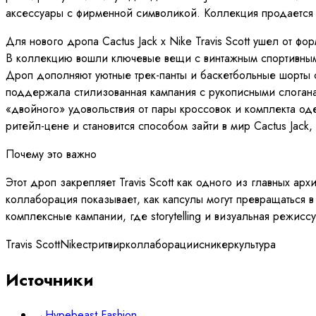
аксессуары с фирменной символикой. Коллекция продается 
Для нового дропа Cactus Jack x Nike Travis Scott ушел от 
В коллекцию вошли ключевые вещи с винтажным спортивным 
Дроп дополняют уютные трек-панты и баскетбольные шорты 
поддержала стилизованная кампания с рукописными слоганами
«двойного» удовольствия от пары кроссовок и комплекта оде
ритейл-цене и становится способом зайти в мир Cactus Jack,
Почему это важно
Этот дроп закрепляет Travis Scott как одного из главных ар
коллаборация показывает, как капсулы могут превращаться 
комплексные кампании, где storytelling и визуальная режисс
Travis Scott
Nike
стритвир
коллаборации
сникеркультура
Источники
→
Hypebeast Fashion