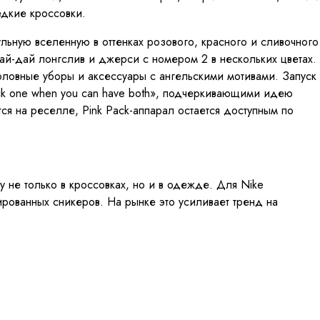
дкие кроссовки.
ульную вселенную в оттенках розового, красного и сливочного
й-дай лонгслив и джерси с номером 2 в нескольких цветах.
оловные уборы и аксессуары с ангельскими мотивами. Запуск
pick one when you can have both», подчеркивающими идею
тся на реселле, Pink Pack-аппарал остается доступным по
ку не только в кроссовках, но и в одежде. Для Nike
рованных сникеров. На рынке это усиливает тренд на