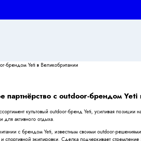
е партнёрство с outdoor-брендом Yeti
ортимент культовый outdoor-бренд Yeti, усиливая позиции на с
 для активного отдыха.
тании с брендом Yeti, известным своими outdoor-решениями и 
и спортивной экипировки. Сделка подчеркивает стремление S