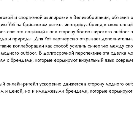
овой и спортивной экипировки в Великобритании, объявил о з
кцию Yeti на британском рынке, интегрируя бренд в свою онл
oes.com это логичный шаг в сторону более широкого outdoor-
да и природы. Для Yeti партнёрство открывает дополнительн
такие коллаборации как способ усилить синергию между спорт
одного outdoor. В долгосрочной перспективе эта сделка мо
м с брендами, которые формируют визуальный язык современ
ный онлайн-ритейл ускоренно движется в сторону модного outdo
нтом и ценой, но и имиджевыми брендами, которые формируют