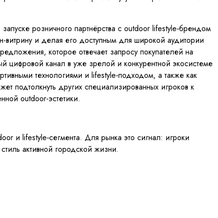
апуске розничного партнёрства с outdoor lifestyle‑брендом
айн-витрину и делая его доступным для широкой аудитории
предложения, которое отвечает запросу покупателей на
ый цифровой канал в уже зрелой и конкурентной экосистеме
ивными технологиями и lifestyle‑подходом, а также как
жет подтолкнуть других специализированных игроков к
ной outdoor-эстетики.
or и lifestyle‑сегмента. Для рынка это сигнал: игроки
 стиль активной городской жизни.