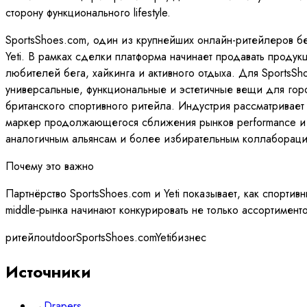
сторону функционального lifestyle.
SportsShoes.com, один из крупнейших онлайн-ритейлеров бег
Yeti. В рамках сделки платформа начинает продавать проду
любителей бега, хайкинга и активного отдыха. Для SportsSh
универсальные, функциональные и эстетичные вещи для горо
британского спортивного ритейла. Индустрия рассматривает 
маркер продолжающегося сближения рынков performance и м
аналогичным альянсам и более избирательным коллаборация
Почему это важно
Партнёрство SportsShoes.com и Yeti показывает, как спортив
middle‑рынка начинают конкурировать не только ассортиме
ритейл
outdoor
SportsShoes.com
Yeti
бизнес
Источники
→
Drapers