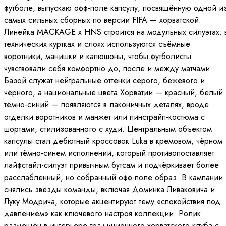
футболе, выпускаю офф-поле капсулу, посвящённую одной и
самых сильных сборных по версии FIFA — хорватской.
Линейка MACKAGE x HNS строится на модульных силуэтах: 
технических куртках и слоях используются съёмные
воротники, манишки и капюшоны, чтобы футболисты
чувствовали себя комфортно до, после и между матчами.
Базой служат нейтральные оттенки серого, бежевого и
чёрного, а национальные цвета Хорватии — красный, белый
тёмно-синий — появляются в лаконичных деталях, вроде
отделки воротников и манжет или пинстрайп-костюма с
шортами, стилизованного с худи. Центральным объектом
капсулы стал дебютный кроссовок Luka в кремовом, чёрном
или тёмно-синем исполнении, который противопоставляет
лайфстайл-силуэт привычным бутсам и подчёркивает более
расслабленный, но собранный офф-поле образ. В кампании
снялись звёзды команды, включая Доминка Ливаковича и
Луку Модрича, которые акцентируют тему «спокойствия под
давлением» как ключевого настроя коллекции. Ролик
размещён в интерьере традиционного хорватского клуба с