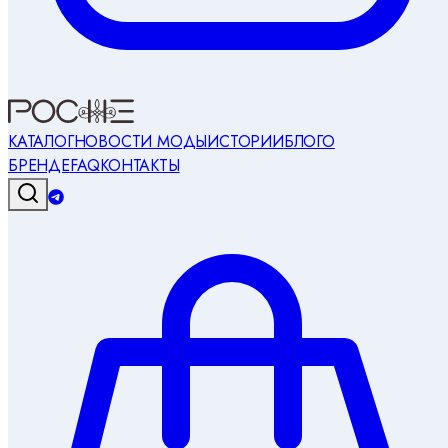
КАТАЛОГ
НОВОСТИ МОДЫ
ИСТОРИИ
БЛОГ
О
БРЕНДЕ
FAQ
КОНТАКТЫ