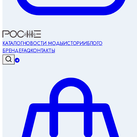
КАТАЛОГ
НОВОСТИ МОДЫ
ИСТОРИИ
БЛОГ
О
БРЕНДЕ
FAQ
КОНТАКТЫ