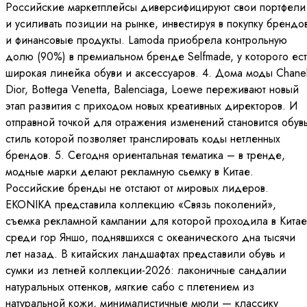
Российские маркетплейсы диверсифицируют свои портфели
и усиливать позиции на рынке, инвестируя в покупку брендо
и финансовые продукты. Lamoda приобрела контрольную
долю (90%) в премиальном бренде Selfmade, у которого ест
широкая линейка обуви и аксессуаров. 4. Дома моды Chanel
Dior, Bottega Venetta, Balenciaga, Loewe переживают новый
этап развития с приходом новых креативных директоров. И
отправной точкой для отражения изменений становится обувь
стиль которой позволяет транслировать коды нетленных
брендов. 5. Сегодня ориентальная тематика – в тренде,
модные марки делают рекламную сьемку в Китае.
Российские бренды не отстают от мировых лидеров.
EKONIKA представила коллекцию «Связь поколений»,
съемка рекламной кампании для которой проходила в Китае
среди гор Яншо, поднявшихся с океанического дна тысячи
лет назад. В китайских ландшафтах представили обувь и
сумки из летней коллекции-2026: лаконичные сандалии
натуральных оттенков, мягкие сабо с плетением из
натуральной кожи, минималистичные мюли — классику