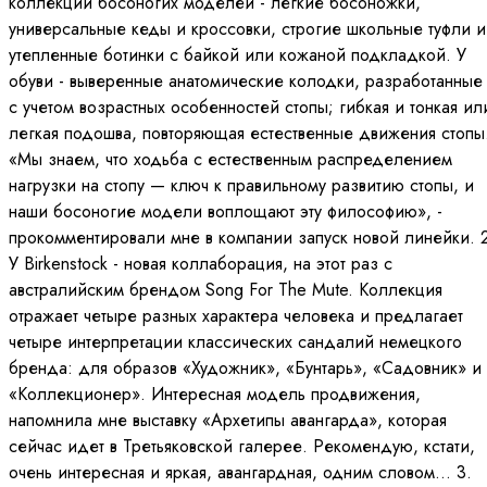
коллекции босоногих моделей - легкие босоножки,
универсальные кеды и кроссовки, строгие школьные туфли и
утепленные ботинки с байкой или кожаной подкладкой. У
обуви - выверенные анатомические колодки, разработанные
с учетом возрастных особенностей стопы; гибкая и тонкая ил
легкая подошва, повторяющая естественные движения стопы
«Мы знаем, что ходьба с естественным распределением
нагрузки на стопу — ключ к правильному развитию стопы, и
наши босоногие модели воплощают эту философию», -
прокомментировали мне в компании запуск новой линейки. 
У Birkenstock - новая коллаборация, на этот раз с
австралийским брендом Song For The Mute. Коллекция
отражает четыре разных характера человека и предлагает
четыре интерпретации классических сандалий немецкого
бренда: для образов «Художник», «Бунтарь», «Садовник» и
«Коллекционер». Интересная модель продвижения,
напомнила мне выставку «Архетипы авангарда», которая
сейчас идет в Третьяковской галерее. Рекомендую, кстати,
очень интересная и яркая, авангардная, одним словом… 3.