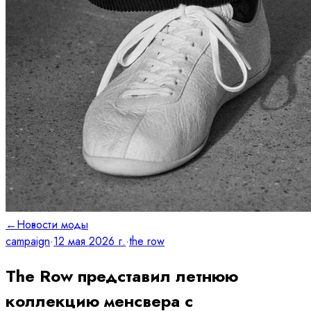
←
Новости моды
campaign
·
12 мая 2026 г.
·
the row
The Row представил летнюю
коллекцию менсвера с