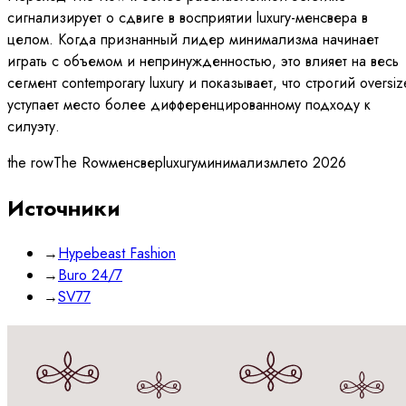
сигнализирует о сдвиге в восприятии luxury-менсвера в
целом. Когда признанный лидер минимализма начинает
играть с объемом и непринужденностью, это влияет на весь
сегмент contemporary luxury и показывает, что строгий oversiz
уступает место более дифференцированному подходу к
силуэту.
the row
The Row
менсвер
luxury
минимализм
лето 2026
Источники
→
Hypebeast Fashion
→
Buro 24/7
→
SV77