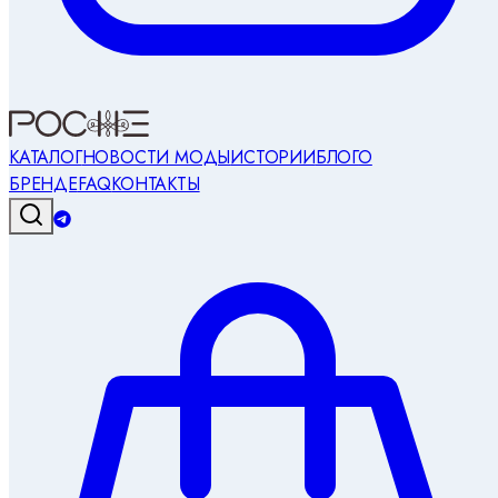
КАТАЛОГ
НОВОСТИ МОДЫ
ИСТОРИИ
БЛОГ
О
БРЕНДЕ
FAQ
КОНТАКТЫ