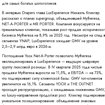
для самых богатых шопоголиков.
В интервью Drapers глава LuxExperience Михаэль Клихгер
рассказал о планах supergroup, объединившей Mytheresa,
NET-A-PORTER и MR PORTER. Компания фокусируется на
премиальных клиентах, показывая рост продаж историческо
бизнеса Mytheresa на 8,9% за 2025 год. Несмотря на спад 
сегментах YNAP, LuxExperience ожидает GMV на уровне
2,5–2,9 млрд евро в 2026-м.
Поглощение Yoox Net-A-Porter позволило Mytheresa
эволюционировать в LuxExperience — ведущую цифровую
группу люксовой розницы. В IV квартале 2025 года чистые
продажи Mytheresa выросли на 11,5%, а EBITDA — на 73%,
что подчеркивает силу клиентской базы: GMV топ-клиентов
увеличился на 16,1%. Сегменты YOOX и THE OUTNET
проходят реструктуризацию, с ожидаемым снижением GMV,
но luxury-направления продолжат рост. Клихгер подчеркивае
уникальное позиционирование: объединение знаковых