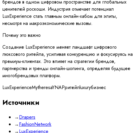
брендов в одном цифровом пространстве для глобальных
ценителей роскоши. Индустрия отмечает потенциал
LuxExperience стать главным онлайн-хабом для элиты,
несмотря на макроэкономические вызовы.
Почему это важно
Создание LuxExperience меняет ландшафт цифрового
люксового ритейла, усиливая конкуренцию и фокусируясь на
премиум-клиентах. Это влияет на стратегии брендов,
партнерства и тренды онлайн-шопинга, определяя будущее
многобрендовых платформ.
LuxExperience
Mytheresa
YNAP
ритейл
luxury
бизнес
Источники
→
Drapers
→
FashionNetwork
→
LuxExperience