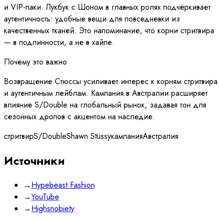
и VIP-паки. Лукбук с Шоном в главных ролях подчёркивает
аутентичность: удобные вещи для повседневки из
качественных тканей. Это напоминание, что корни стритвира
— в подлинности, а не в хайпе.
Почему это важно
Возвращение Стюссы усиливает интерес к корням стритвира
и аутентичным лейблам. Кампания в Австралии расширяет
влияние S/Double на глобальный рынок, задавая тон для
сезонных дропов с акцентом на наследие.
стритвир
S/Double
Shawn Stüssy
кампания
Австралия
Источники
→
Hypebeast Fashion
→
YouTube
→
Highsnobiety