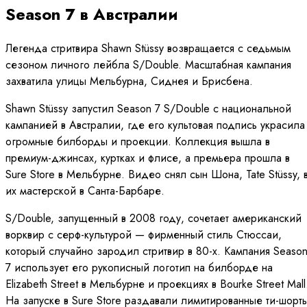
Season 7 в Австралии
Легенда стритвира Shawn Stüssy возвращается с седьмым
сезоном личного лейбла S/Double. Масштабная кампания
захватила улицы Мельбурна, Сиднея и Брисбена.
Shawn Stüssy запустил Season 7 S/Double с национальной
кампанией в Австралии, где его культовая подпись украсила
огромные билборды и проекции. Коллекция вышла в
премиум-джинсах, куртках и флисе, а премьера прошла в
Sure Store в Мельбурне. Видео снял сын Шона, Tate Stüssy, 
их мастерской в Санта-Барбаре.
S/Double, запущенный в 2008 году, сочетает американский
ворквир с серф-культурой — фирменный стиль Стюссаи,
который случайно зародил стритвир в 80-х. Кампания Seaso
7 использует его рукописный логотип на билборде на
Elizabeth Street в Мельбурне и проекциях в Bourke Street Mall
На запуске в Sure Store раздавали лимитированные ти-шорт