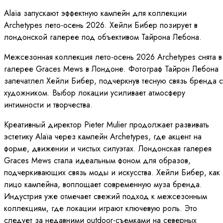
Alaïa запускают эффектную кампейн для коллекции
Archetypes лето-осень 2026. Хейли Бибер позирует в
лондонской галерее под объективом Тайрона Лебона.
Межсезонная коллекция лето-осень 2026 Archetypes снята в
галерее Graces Mews в Лондоне. Фотограф Тайрон Лебона
запечатлел Хейли Бибер, подчеркнув тесную связь бренда с
художником. Выбор локации усиливает атмосферу
интимности и творчества.
Креативный директор Pieter Mulier продолжает развивать
эстетику Alaïa через кампейн Archetypes, где акцент на
форме, движении и чистых силуэтах. Лондонская галерея
Graces Mews стала идеальным фоном для образов,
подчеркивающих связь моды и искусства. Хейли Бибер, как
лицо кампейна, воплощает современную муза бренда.
Индустрия уже отмечает свежий подход к межсезонным
коллекциям, где локации играют ключевую роль. Это
следует за недавними outdoor-съемками на северных