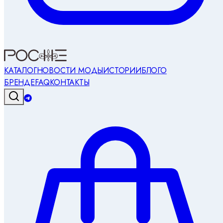
КАТАЛОГ
НОВОСТИ МОДЫ
ИСТОРИИ
БЛОГ
О
БРЕНДЕ
FAQ
КОНТАКТЫ