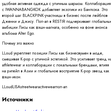
удобная активная одежда с уличным шармом. Коллаборация
с IWANNABANGKOK добавляет экзотики из Бангкока. Это
второй шаг BLACKPINK-участницы в бизнес после лейблов
Дженни и Джису. Поп-ап в RESTIR подчеркивает глобальны
амбиции Лисы как фэшн-магната, особенно на фоне анонса
альбома Alter Ego.
Почему это важно
LLoud укрепляет позиции Лисы как бизнесвумен в моде,
смешивая K-pop с уличной эстетикой. Это усиливает тренд н
athletewear и коллаборации с локальными брендами, влияя
на ритейл в Азии и глобальное восприятие K-pop звезд как
фэшн-икон.
LLoud
LISA
streetwear
activewear
поп-ап
Источники