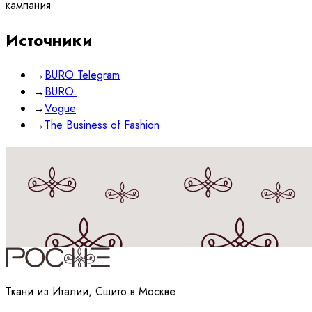
кампания
Источники
→
BURO Telegram
→
BURO.
→
Vogue
→
The Business of Fashion
Принимаю
политику
обработки данных
Ткани из Италии, Сшито в Москве