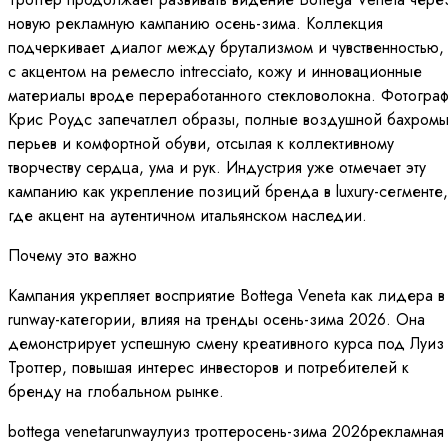
новую рекламную кампанию осень-зима. Коллекция
подчеркивает диалог между брутализмом и чувственностью,
с акцентом на ремесло intrecciato, кожу и инновационные
материалы вроде переработанного стекловолокна. Фотогра
Крис Роудс запечатлел образы, полные воздушной бахромы
перьев и комфортной обуви, отсылая к коллективному
творчеству сердца, ума и рук. Индустрия уже отмечает эту
кампанию как укрепление позиций бренда в luxury-сегменте,
где акцент на аутентичном итальянском наследии.
Почему это важно
Кампания укрепляет восприятие Bottega Veneta как лидера в
runway-категории, влияя на тренды осень-зима 2026. Она
демонстрирует успешную смену креативного курса под Луиз
Троттер, повышая интерес инвесторов и потребителей к
бренду на глобальном рынке.
bottega veneta
runway
луиз троттер
осень-зима 2026
рекламная