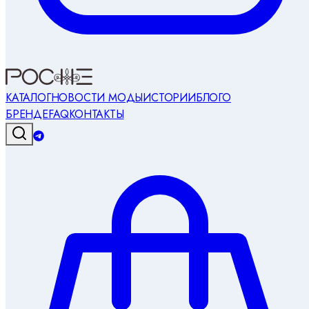
КАТАЛОГ
НОВОСТИ МОДЫ
ИСТОРИИ
БЛОГ
О
БРЕНДЕ
FAQ
КОНТАКТЫ