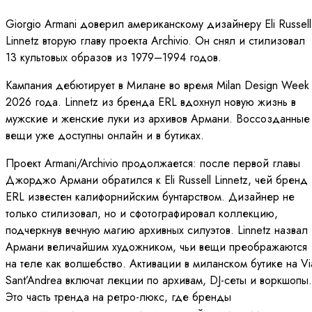
Giorgio Armani доверил американскому дизайнеру Eli Russell
Linnetz вторую главу проекта Archivio. Он снял и стилизовал
13 культовых образов из 1979–1994 годов.
Кампания дебютирует в Милане во время Milan Design Week
2026 года. Linnetz из бренда ERL вдохнул новую жизнь в
мужские и женские луки из архивов Армани. Воссозданные
вещи уже доступны онлайн и в бутиках.
Проект Armani/Archivio продолжается: после первой главы
Джорджо Армани обратился к Eli Russell Linnetz, чей бренд
ERL известен калифорнийским бунтарством. Дизайнер не
только стилизовал, но и сфотографировал коллекцию,
подчеркнув вечную магию архивных силуэтов. Linnetz назвал
Армани величайшим художником, чьи вещи преображаются
на теле как волшебство. Активации в миланском бутике на Vi
Sant’Andrea включат лекции по архивам, DJ-сеты и воркшопы.
Это часть тренда на ретро-люкс, где бренды