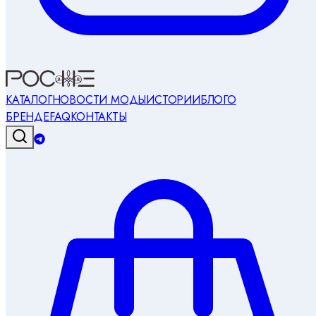
КАТАЛОГ
НОВОСТИ МОДЫ
ИСТОРИИ
БЛОГ
О
БРЕНДЕ
FAQ
КОНТАКТЫ