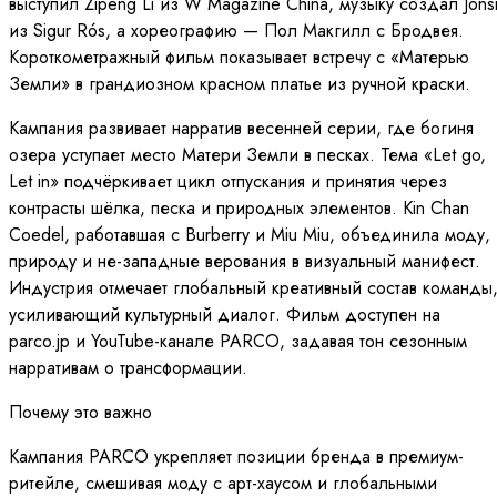
выступил Zipeng Li из W Magazine China, музыку создал Jóns
из Sigur Rós, а хореографию — Пол Макгилл с Бродвея.
Короткометражный фильм показывает встречу с «Матерью
Земли» в грандиозном красном платье из ручной краски.
Кампания развивает нарратив весенней серии, где богиня
озера уступает место Матери Земли в песках. Тема «Let go,
Let in» подчёркивает цикл отпускания и принятия через
контрасты шёлка, песка и природных элементов. Kin Chan
Coedel, работавшая с Burberry и Miu Miu, объединила моду,
природу и не-западные верования в визуальный манифест.
Индустрия отмечает глобальный креативный состав команды
усиливающий культурный диалог. Фильм доступен на
parco.jp и YouTube-канале PARCO, задавая тон сезонным
нарративам о трансформации.
Почему это важно
Кампания PARCO укрепляет позиции бренда в премиум-
ритейле, смешивая моду с арт-хаусом и глобальными