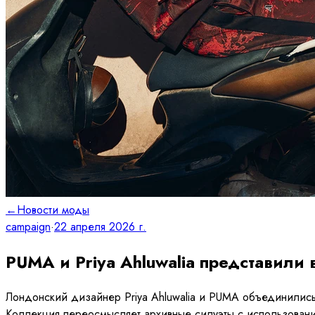
←
Новости моды
campaign
·
22 апреля 2026 г.
PUMA и Priya Ahluwalia представил
Лондонский дизайнер Priya Ahluwalia и PUMA объединились 
Коллекция переосмысляет архивные силуэты с использовани