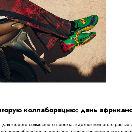
и вторую коллаборацию: дань африкан
для второго совместного проекта, вдохновленного страстью 
ем переработанных материалов и ярких панафриканских пали