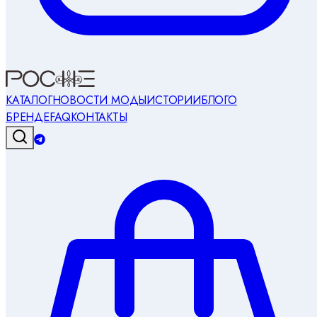
КАТАЛОГ
НОВОСТИ МОДЫ
ИСТОРИИ
БЛОГ
О
БРЕНДЕ
FAQ
КОНТАКТЫ