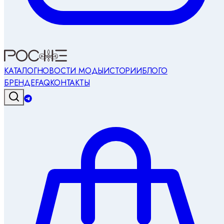
КАТАЛОГ
НОВОСТИ МОДЫ
ИСТОРИИ
БЛОГ
О
БРЕНДЕ
FAQ
КОНТАКТЫ