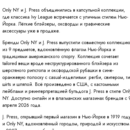
Only NY и J. Press объединились в капсульной коллекции,
где классика Ivy League встречается с уличным стилем Нью-
Йорка. Лёгкие блэйзеры, оксфорды и графические
аксессуары уже в продаже.
Бренды Only NY и J. Press выпустили совместную коллекци
из 9 предметов, вдохновлённую флагом Нью-Йорка и
традициями американского спорту. Коллекция сочетает
tailored вещи вроде неструктурированного блэйзера из
шерстяного рипстопа и оксфордской рубашки в сине-
оранжевую полоску с casual-изделиями: регби, свитером, ти
шirts и шляпой. Всё произведено в США, с кастомными
лейблами и реинтерпретацией бульдога J. Press в стиле Onl
NY. Доступно онлайн и в флагманских магазинах брендов с 
апреля 2026 года.
J. Press, открывший первый магазин в Нью-Йорке в 1919 году
и Only NY, вдохновлённый городом, природой и искусством