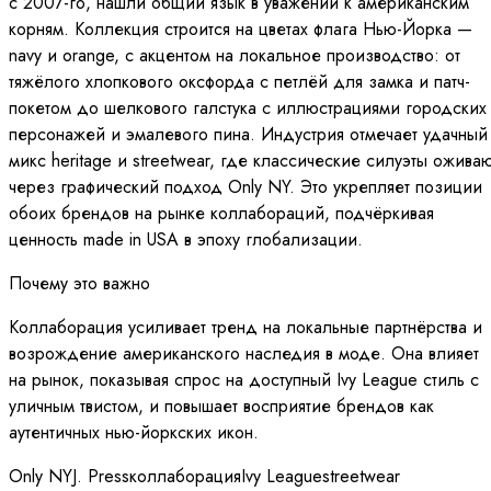
с 2007-го, нашли общий язык в уважении к американским
корням. Коллекция строится на цветах флага Нью-Йорка —
navy и orange, с акцентом на локальное производство: от
тяжёлого хлопкового оксфорда с петлёй для замка и патч-
покетом до шелкового галстука с иллюстрациями городских
персонажей и эмалевого пина. Индустрия отмечает удачный
микс heritage и streetwear, где классические силуэты ожива
через графический подход Only NY. Это укрепляет позиции
обоих брендов на рынке коллабораций, подчёркивая
ценность made in USA в эпоху глобализации.
Почему это важно
Коллаборация усиливает тренд на локальные партнёрства и
возрождение американского наследия в моде. Она влияет
на рынок, показывая спрос на доступный Ivy League стиль с
уличным твистом, и повышает восприятие брендов как
аутентичных нью-йоркских икон.
Only NY
J. Press
коллаборация
Ivy League
streetwear