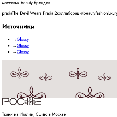
массовых beauty-брендов.
prada
The Devil Wears Prada 2
коллаборация
beauty
fashion
luxur
Источники
→
Glossy
→
Glossy
→
Glossy
Принимаю
политику
обработки данных
Ткани из Италии, Сшито в Москве