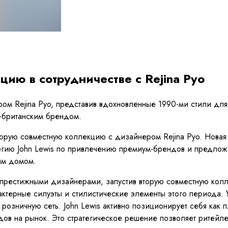
цию в сотрудничестве с Rejina Pyo
ром Rejina Pyo, представив вдохновленные 1990-ми стили дл
о-британским брендом.
торую совместную коллекцию с дизайнером Rejina Pyo. Новая 
егию John Lewis по привлечению премиум-брендов и предложе
ым домом.
 престижными дизайнерами, запустив вторую совместную колл
актерные силуэты и стилистические элементы этого периода.
озничную сеть. John Lewis активно позиционирует себя как 
дов на рынок. Это стратегическое решение позволяет ритейл