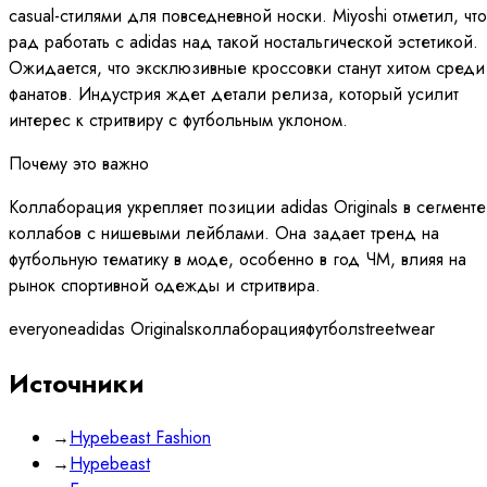
casual-стилями для повседневной носки. Miyoshi отметил, что
рад работать с adidas над такой ностальгической эстетикой.
Ожидается, что эксклюзивные кроссовки станут хитом среди
фанатов. Индустрия ждет детали релиза, который усилит
интерес к стритвиру с футбольным уклоном.
Почему это важно
Коллаборация укрепляет позиции adidas Originals в сегменте
коллабов с нишевыми лейблами. Она задает тренд на
футбольную тематику в моде, особенно в год ЧМ, влияя на
рынок спортивной одежды и стритвира.
everyone
adidas Originals
коллаборация
футбол
streetwear
Источники
→
Hypebeast Fashion
→
Hypebeast